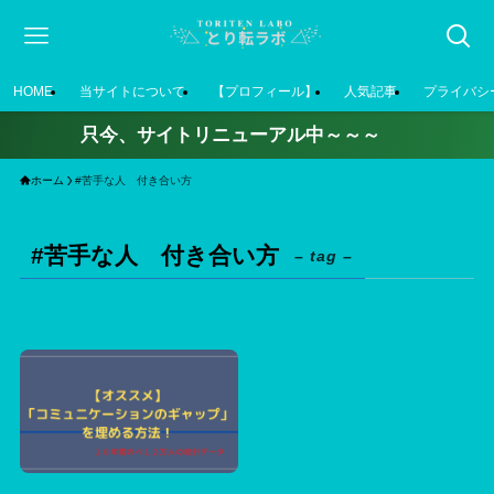
HOME
当サイトについて
【プロフィール】
人気記事
プライバシ
只今、サイトリニューアル中～～～
ホーム
#苦手な人 付き合い方
#苦手な人 付き合い方
– tag –