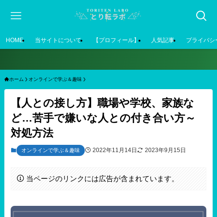
HOME
当サイトについて
【プロフィール】
人気記事
プライバシ
ホーム
オンラインで学ぶ＆趣味
【人との接し方】職場や学校、家族な
ど…苦手で嫌いな人との付き合い方～
対処方法
2022年11月14日
2023年9月15日
オンラインで学ぶ＆趣味
当ページのリンクには広告が含まれています。